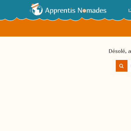
L
Désolé, a