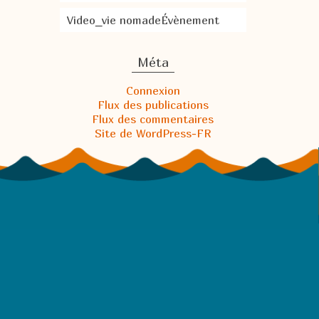
Video_vie nomadeÉvènement
Méta
Connexion
Flux des publications
Flux des commentaires
Site de WordPress-FR