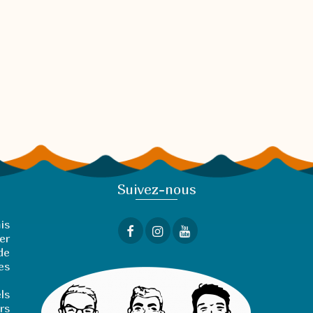
Suivez-nous
is
er
de
ves
ls
rs